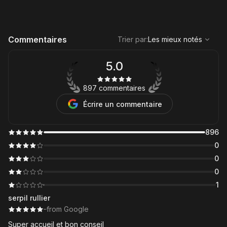
,
Les mieux notés
Sort
Commentaires
Trier par
:
Les mieux notés
5.0
897 commentaires
Écrire un commentaire
896
0
0
0
1
serpil rullier
·
·
from Google
Super accueil et bon conseil