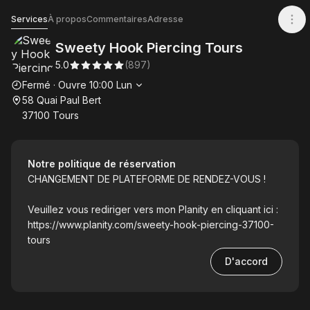
Sweety Hook Piercing Tours
Services
À propos
Commentaires
Adresse
Sweety Hook Piercing Tours
5.0
(
897
)
Heures d'ouverture
Fermé
·
Ouvre
10:00
Lun
58 Quai Paul Bert
37100 Tours
Notre politique de réservation
CHANGEMENT DE PLATEFORME DE RENDEZ-VOUS !
Veuillez vous rediriger vers mon Planity en cliquant ici :
https://www.planity.com/sweety-hook-piercing-37100-
tours
D'accord